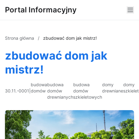
Portal Informacyjny
Strona główna
/
zbudować dom jak mistrz!
zbudować dom jak
mistrz!
budowa
budowa
budowa
domy
domy
30.11.-0001
|
domów
domów
domów
drewniane
szkiele
drewnianych
szkieletowych