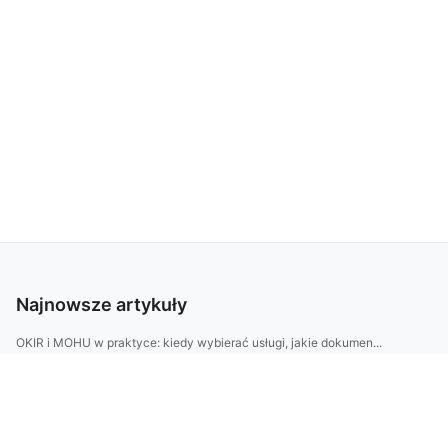
Najnowsze artykuły
OKIR i MOHU w praktyce: kiedy wybierać usługi, jakie dokumen...
Jak urządzić balkon w 48h: szybki plan i budżetowy setup
BDO Dania: jak zarejestrować firmę i prowadzić raporty środo...
Pomysł: Jak dobrać meble do biura: stół, krzesło i szafy — 7...
Jak zaplanować kuchnię od stolarza: od pomiarów po fronty i ...