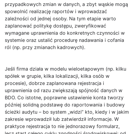
przypadkowych zmian w danych, a zbyt wąskie mogą
spowolnić realizację raportów i wprowadzać
zależności od jednej osoby. Na tym etapie warto
zaplanować politykę dostępu, zweryfikować
wymagane uprawnienia do konkretnych czynności w
systemie oraz ustalić procedurę nadawania i cofania
ról (np. przy zmianach kadrowych).
Jeśli firma działa w modelu wieloetapowym (np. kilku
spółek w grupie, kilka lokalizacji, kilka osób w
procesie), dobrze zaplanowana rejestracja i
uprawnienia od razu zwiększają spójność danych w
BDO. Co istotne, poprawne ustawienie konta tworzy
później solidną podstawę do raportowania i budowy
ścieżki audytu – bo system „widzi” kto, kiedy i w jakim
zakresie wprowadził lub zatwierdził informacje. W
praktyce rejestracja to nie jednorazowy formularz,
lecz start całego cyklu zgodności środowiskowej: od