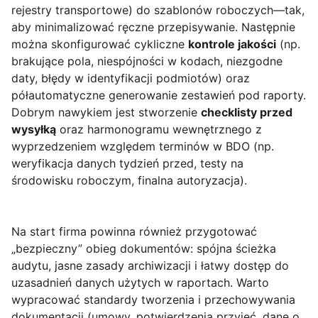
rejestry transportowe) do szablonów roboczych—tak,
aby minimalizować ręczne przepisywanie. Następnie
można skonfigurować cykliczne
kontrole jakości
(np.
brakujące pola, niespójności w kodach, niezgodne
daty, błędy w identyfikacji podmiotów) oraz
półautomatyczne generowanie zestawień pod raporty.
Dobrym nawykiem jest stworzenie
checklisty przed
wysyłką
oraz harmonogramu wewnętrznego z
wyprzedzeniem względem terminów w BDO (np.
weryfikacja danych tydzień przed, testy na
środowisku roboczym, finalna autoryzacja).
Na start firma powinna również przygotować
„bezpieczny” obieg dokumentów: spójna ścieżka
audytu, jasne zasady archiwizacji i łatwy dostęp do
uzasadnień danych użytych w raportach. Warto
wypracować standardy tworzenia i przechowywania
dokumentacji (umowy, potwierdzenia przyjęć, dane o