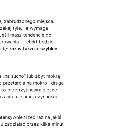
iej zabrudzonego miejsca.
zekaj tyle, ile wymaga
Jeśli masz tendencję do
zorowania — efekt będzie
sadę:
raz w turze + szybkie
e „na sucho” lub zbyt mokrą
o przetarcia na mokro i drugą
ekko przetrzyj newralgiczne
zania tej samej czynności.
ntensywnie trzeć raz na jakiś
u zadziałać przez kilka minut