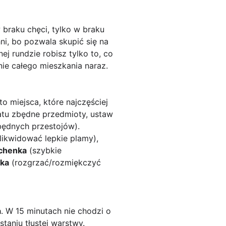
 braku chęci, tylko w braku
i, bo pozwala skupić się na
j rundzie robisz tylko to, co
nie całego mieszkania naraz.
o miejsca, które najczęściej
atu zbędne przedmioty, ustaw
zbędnych przestojów).
zlikwidować lepkie plamy),
chenka
(szybkie
wka
(rozgrzać/rozmiękczyć
a
. W 15 minutach nie chodzi o
taniu tłustej warstwy.