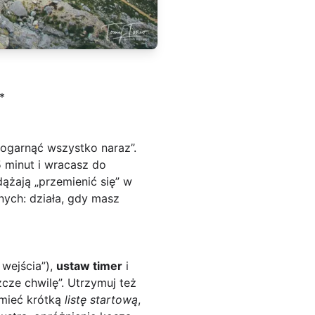
*
 ogarnąć wszystko naraz”.
 minut i wracasz do
dążają „przemienić się” w
nych: działa, gdy masz
 wejścia”),
ustaw timer
i
cze chwilę”. Utrzymuj też
 mieć krótką
listę startową
,