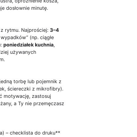
lustra, opróżnienie kosza,
uje dosłownie minutę.
 z rytmu. Najprościej:
3–4
 wypadków” (np. ciągłe
u:
poniedziałek kuchnia
,
dziej używanych
em.
jedną torbę lub pojemnik z
k, ściereczki z mikrofibry).
ać motywację, zastosuj
eżany, a Ty nie przemęczasz
a) – checklista do druku**