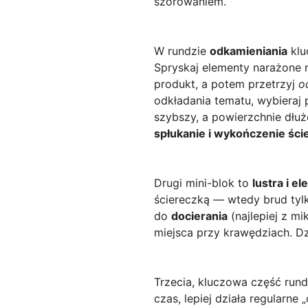
szorowaniem.
W rundzie
odkamieniania
klu
Spryskaj elementy narażone n
produkt, a potem przetrzyj
o
odkładania tematu, wybieraj
szybszy, a powierzchnie dłu
spłukanie i wykończenie ści
Drugi mini-blok to
lustra i 
ściereczką — wtedy brud tylk
do
docierania
(najlepiej z mi
miejsca przy krawędziach. Dz
Trzecia, kluczowa część run
czas, lepiej działa regularne