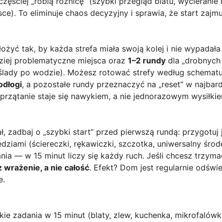
częściej „robią różnicę” (szybki przegląd blatu, wycieranie 
ce). To eliminuje chaos decyzyjny i sprawia, że start zajm
ożyć tak, by każda strefa miała swoją kolej i nie wypadała
ziej problematyczne miejsca oraz
1–2 rundy
dla „drobnych
, ślady po wodzie). Możesz rotować strefy według schemat
odłogi
, a pozostałe rundy przeznaczyć na „reset” w najbar
sprzątanie staje się nawykiem, a nie jednorazowym wysiłki
, zadbaj o „szybki start” przed pierwszą rundą: przygotuj 
ziami (ściereczki, rękawiczki, szczotka, uniwersalny środe
ania — w 15 minut liczy się każdy ruch. Jeśli chcesz trzym
 wrażenie, a nie całość
. Efekt? Dom jest regularnie odświ
e.
kie zadania w 15 minut (blaty, zlew, kuchenka, mikrofalówk