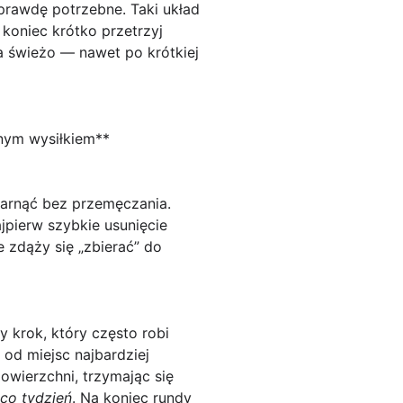
aprawdę potrzebne. Taki układ
koniec krótko przetrzyj
a świeżo — nawet po krótkiej
lnym wysiłkiem**
arnąć bez przemęczania.
ajpierw szybkie usunięcie
 zdąży się „zbierać” do
y krok, który często robi
 od miejsc najbardziej
owierzchni, trzymając się
 co tydzień
. Na koniec rundy