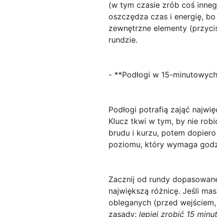
(w tym czasie zrób coś innego
oszczędza czas i energię, bo
zewnętrzne elementy (przycis
rundzie.
- **Podłogi w 15-minutowych
Podłogi potrafią zająć najwi
Klucz tkwi w tym, by nie robi
brudu i kurzu, potem dopiero
poziomu, który wymaga godz
Zacznij od rundy dopasowan
największą różnicę. Jeśli ma
obleganych (przed wejściem, 
zasady:
lepiej zrobić 15 min