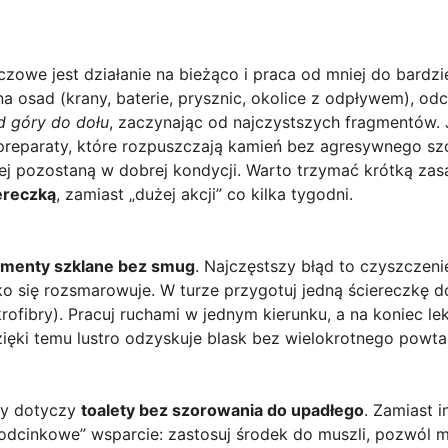
czowe jest działanie na bieżąco i praca od mniej do bardz
a osad (krany, baterie, prysznic, okolice z odpływem), odc
d góry do dołu
, zaczynając od najczystszych fragmentów. 
 preparaty, które rozpuszczają kamień bez agresywnego s
żej pozostaną w dobrej kondycji. Warto trzymać krótką za
ereczką
, zamiast „dużej akcji” co kilka tygodni.
elementy szklane bez smug
. Najczęstszy błąd to czyszczeni
o się rozsmarowuje. W turze przygotuj jedną ściereczkę d
krofibry). Pracuj ruchami w jednym kierunku, a na koniec l
ięki temu lustro odzyskuje blask bez wielokrotnego powtar
dy dotyczy
toalety bez szorowania do upadłego
. Zamiast i
 „odcinkowe” wsparcie: zastosuj środek do muszli, pozwól m