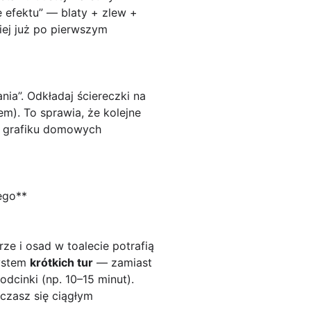
ę efektu” — blaty + zlew +
iej już po pierwszym
ia”. Odkładaj ściereczki na
em). To sprawia, że kolejne
m grafiku domowych
łego**
ze i osad w toalecie potrafią
system
krótkich tur
— zamiast
dcinki (np. 10–15 minut).
ęczasz się ciągłym