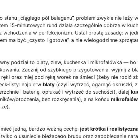
o stanu „ciągłego pół bałaganu”, problem zwykle nie leży w
stem 15-minutowych rund działa szczególnie dobrze w kuchn
z wchodzenia w perfekcjonizm. Ustal prostą zasadę: w jedne
tem ma być „czysto i gotowe”, a nie wielogodzinne sprząta
wny podział to blaty, zlew, kuchenka i mikrofalówka — bo t
kowania. Zacznij od szybkiego przygotowania: wyjmij z bl
u ręki oraz miej pod ręką worek na śmieci (żeby nie robić 
ck-listy: najpierw
blaty
(czyli wytrzeć, ogarnąć okruszki, 
zchnie i baterię, opłukać i wytrzeć do suchości), dalej
ku
alników/otoczenia, bez rozkręcania), a na końcu
mikrofaló
rze).
 mieć jedną, bardzo ważną cechę:
jest krótka i realistyczn
, tylko o usunięcie bieżącego brudu oraz zapobieganie naras