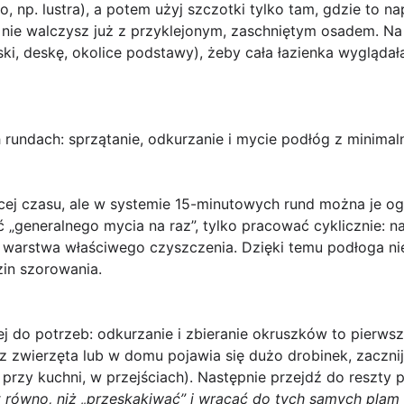
, np. lustra), a potem użyj szczotki tylko tam, gdzie to n
 nie walczysz już z przyklejonym, zaschniętym osadem. Na 
ki, deskę, okolice podstawy), żeby cała łazienka wyglądał
 rundach: sprzątanie, odkurzanie i mycie podłóg z minima
ęcej czasu, ale w systemie
15-minutowych rund
można je og
ć „generalnego mycia na raz”, tylko pracować cyklicznie: n
 warstwa właściwego czyszczenia. Dzięki temu podłoga nie
in szorowania.
ej do potrzeb:
odkurzanie i zbieranie okruszków
to pierwsz
sz zwierzęta lub w domu pojawia się dużo drobinek, zacznij
przy kuchni, w przejściach). Następnie przejdź do reszty p
ut równo, niż „przeskakiwać” i wracać do tych samych plam