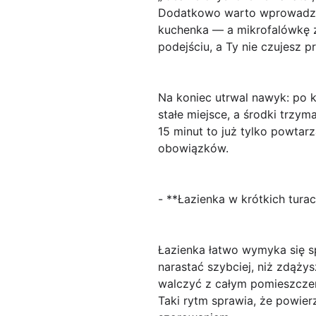
Dodatkowo warto wprowadzić p
kuchenka — a mikrofalówkę z
podejściu, a Ty nie czujesz p
Na koniec utrwal nawyk: po k
stałe miejsce, a środki trzy
15 minut to już tylko powta
obowiązków.
- **Łazienka w krótkich tura
Łazienka łatwo wymyka się sp
narastać szybciej, niż zdąż
walczyć z całym pomieszczeni
Taki rytm sprawia, że powier