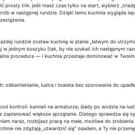
rosty trik: jeśli masz czas tylko na start, wybierz „triad
rób w następnej rundzie. Dzięki temu kuchnia wygląda lep
rzeciążenia.
ażdej rundzie zostaw kuchnię w stanie „łatwym do utrzyman
maj w jednym koszyku (tak, by nie szukać ich następnym raz
rzalna procedura — i kuchnia przestaje dominować w Twoi
ch: odkamienianie, lustra i toaleta bez szorowania do upad
od kontroli: kamień na armaturze, ślady po wodzie na lustr
ysz zaplanować większe sprzątanie. Dlatego sprawdza się 
em naraz, rozbijasz pracę na małe, możliwe do zrobienia o
zchnie nie zdążają „utwardzić się” osadem, a Ty nie przem