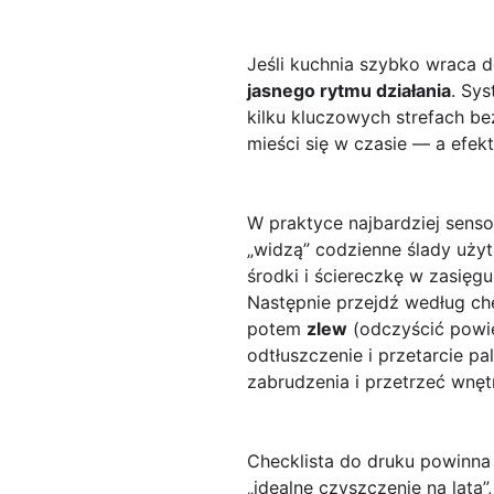
Jeśli kuchnia szybko wraca d
jasnego rytmu działania
. Sy
kilku kluczowych strefach be
mieści się w czasie — a efek
W praktyce najbardziej senso
„widzą” codzienne ślady użyt
środki i ściereczkę w zasięg
Następnie przejdź według che
potem
zlew
(odczyścić powier
odtłuszczenie i przetarcie p
zabrudzenia i przetrzeć wnęt
Checklista do druku powinna
„idealne czyszczenie na lata”