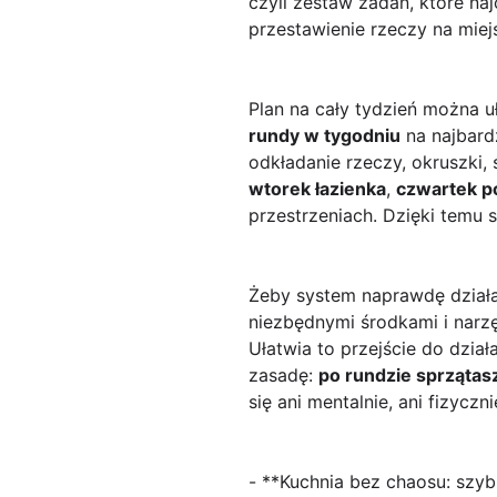
czyli zestaw zadań, które naj
przestawienie rzeczy na miejs
Plan na cały tydzień można uł
rundy w tygodniu
na najbard
odkładanie rzeczy, okruszki
wtorek łazienka
,
czwartek p
przestrzeniach. Dzięki temu 
Żeby system naprawdę działał
niezbędnymi środkami i narzęd
Ułatwia to przejście do dział
zasadę:
po rundzie sprzątasz
się ani mentalnie, ani fizyczni
- **Kuchnia bez chaosu: szyb