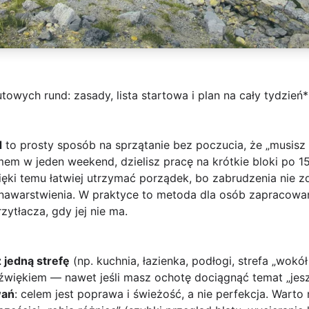
towych rund: zasady, lista startowa i plan na cały tydzień*
d
to prosty sposób na sprzątanie bez poczucia, że „musisz
m w jeden weekend, dzielisz pracę na krótkie bloki po 15
zięki temu łatwiej utrzymać porządek, bo zabrudzenia nie z
i nawarstwienia. W praktyce to metoda dla osób zapracowa
zytłacza, gdy jej nie ma.
 jedną strefę
(np. kuchnia, łazienka, podłogi, strefa „wokół
źwiękiem — nawet jeśli masz ochotę dociągnąć temat „jesz
wań
: celem jest poprawa i świeżość, a nie perfekcja. Warto