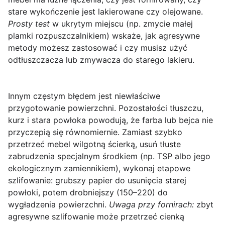
stare wykończenie jest lakierowane czy olejowane.
Prosty test
w ukrytym miejscu (np. zmycie małej
plamki rozpuszczalnikiem) wskaże, jak agresywne
metody możesz zastosować i czy musisz użyć
odtłuszczacza lub zmywacza do starego lakieru.
Innym częstym błędem jest niewłaściwe
przygotowanie powierzchni. Pozostałości tłuszczu,
kurz i stara powłoka powodują, że farba lub bejca nie
przyczepią się równomiernie. Zamiast szybko
przetrzeć mebel wilgotną ścierką, usuń tłuste
zabrudzenia specjalnym środkiem (np. TSP albo jego
ekologicznym zamiennikiem), wykonaj etapowe
szlifowanie: grubszy papier do usunięcia starej
powłoki, potem drobniejszy (150–220) do
wygładzenia powierzchni.
Uwaga przy fornirach:
zbyt
agresywne szlifowanie może przetrzeć cienką