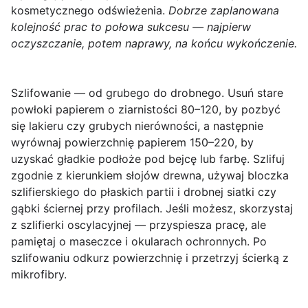
kosmetycznego odświeżenia.
Dobrze zaplanowana
kolejność prac to połowa sukcesu — najpierw
oczyszczanie, potem naprawy, na końcu wykończenie.
Szlifowanie — od grubego do drobnego.
Usuń stare
powłoki papierem o ziarnistości 80–120, by pozbyć
się lakieru czy grubych nierówności, a następnie
wyrównaj powierzchnię papierem 150–220, by
uzyskać gładkie podłoże pod bejcę lub farbę. Szlifuj
zgodnie z kierunkiem słojów drewna, używaj bloczka
szlifierskiego do płaskich partii i drobnej siatki czy
gąbki ściernej przy profilach. Jeśli możesz, skorzystaj
z szlifierki oscylacyjnej — przyspiesza pracę, ale
pamiętaj o maseczce i okularach ochronnych. Po
szlifowaniu odkurz powierzchnię i przetrzyj ścierką z
mikrofibry.