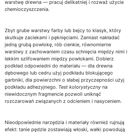
warstwę drewna — pracuj delikatniej i rozważ użycie
chemioczyszczenia.
Zbyt grube warstwy farby lub bejcy
to klasyk, który
skutkuje zaciekami i pęknięciami. Zamiast nakładać
jedną grubą powłokę, rób cienkie, równomierne
warstwy z zachowaniem czasu schnięcia między nimi i
lekkim szlifowaniem między powłokami. Dobierz
podkład odpowiedni do materiału — dla drewna
dębowego lub cedru użyj podkładu blokującego
garbniki, dla powierzchni o słabej przyczepności użyj
podkładu adhezyjnego.
Test kolorystyczny
na
niewidocznym fragmencie pozwoli uniknąć
rozczarowań związanych z odcieniem i nasyceniem.
Nieodpowiednie narzędzia i materiały również rujnują
efekt: tanie pędzle zostawiają włoski, wałki powodują