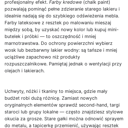
profesjonalny efekt.
Farby kredowe
(chalk paint)
pozwalają pominąć pełne zdzieranie starego lakieru i
idealnie nadają się do szybkiego odświeżenia mebla.
Farby lateksowe z resztek po malowaniu mieszaj
między sobą, by uzyskać nowy kolor lub kupuj mini-
butelek i próbki — to oszczędność i mniej
marnotrawstwa. Do ochrony powierzchni wybierz
wosk lub bezbarwny lakier wodny: są tańsze i mniej
uciążliwe zapachowo niż produkty
rozpuszczalnikowe. Pamiętaj jednak o wentylacji przy
olejach i lakierach.
Uchwyty, nóżki i tkaniny to miejsca, gdzie mały
budżet robi dużą różnicę. Zamiast nowych
oryginalnych elementów sprawdź second-hand, targi
staroci lub grupy lokalne — często znajdziesz stylowe
okucia za grosze. Stare gałki można odnowić sprayem
do metalu, a tapicerkę przemienić, używając resztek