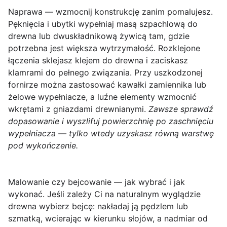
Naprawa — wzmocnij konstrukcję zanim pomalujesz.
Pęknięcia i ubytki wypełniaj masą szpachlową do
drewna lub dwuskładnikową żywicą tam, gdzie
potrzebna jest większa wytrzymałość. Rozklejone
łączenia sklejasz klejem do drewna i zaciskasz
klamrami do pełnego związania. Przy uszkodzonej
fornirze można zastosować kawałki zamiennika lub
żelowe wypełniacze, a luźne elementy wzmocnić
wkrętami z gniazdami drewnianymi.
Zawsze sprawdź
dopasowanie i wyszlifuj powierzchnię po zaschnięciu
wypełniacza — tylko wtedy uzyskasz równą warstwę
pod wykończenie.
Malowanie czy bejcowanie — jak wybrać i jak
wykonać.
Jeśli zależy Ci na naturalnym wyglądzie
drewna wybierz bejcę: nakładaj ją pędzlem lub
szmatką, wcierając w kierunku słojów, a nadmiar od