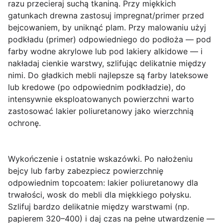
razu przecieraj suchą tkaniną. Przy miękkich
gatunkach drewna zastosuj impregnat/primer przed
bejcowaniem, by uniknąć plam. Przy malowaniu użyj
podkładu (primer) odpowiedniego do podłoża — pod
farby wodne akrylowe lub pod lakiery alkidowe — i
nakładaj cienkie warstwy, szlifując delikatnie między
nimi. Do gładkich mebli najlepsze są farby lateksowe
lub kredowe (po odpowiednim podkładzie), do
intensywnie eksploatowanych powierzchni warto
zastosować lakier poliuretanowy jako wierzchnią
ochronę.
Wykończenie i ostatnie wskazówki.
Po nałożeniu
bejcy lub farby zabezpiecz powierzchnię
odpowiednim topcoatem: lakier poliuretanowy dla
trwałości, wosk do mebli dla miękkiego połysku.
Szlifuj bardzo delikatnie między warstwami (np.
papierem 320–400) i daj czas na pełne utwardzenie —