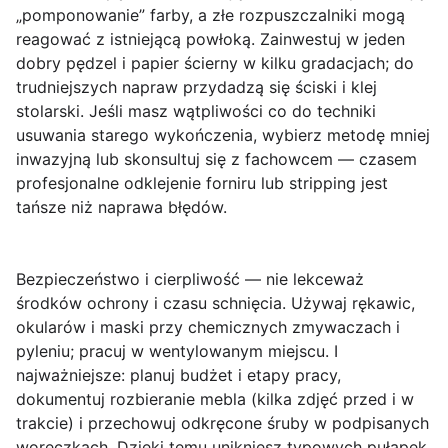
„pomponowanie” farby, a złe rozpuszczalniki mogą
reagować z istniejącą powłoką. Zainwestuj w jeden
dobry pędzel i papier ścierny w kilku gradacjach; do
trudniejszych napraw przydadzą się ściski i klej
stolarski. Jeśli masz wątpliwości co do techniki
usuwania starego wykończenia, wybierz metodę mniej
inwazyjną lub skonsultuj się z fachowcem — czasem
profesjonalne odklejenie forniru lub stripping jest
tańsze niż naprawa błędów.
Bezpieczeństwo i cierpliwość
— nie lekceważ
środków ochrony i czasu schnięcia. Używaj rękawic,
okularów i maski przy chemicznych zmywaczach i
pyleniu; pracuj w wentylowanym miejscu. I
najważniejsze: planuj budżet i etapy pracy,
dokumentuj rozbieranie mebla (kilka zdjęć przed i w
trakcie) i przechowuj odkręcone śruby w podpisanych
woreczkach. Dzięki temu unikniesz typowych pułapek