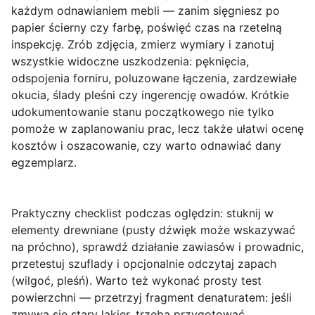
każdym odnawianiem mebli — zanim sięgniesz po
papier ścierny czy farbę, poświęć czas na rzetelną
inspekcję. Zrób zdjęcia, zmierz wymiary i zanotuj
wszystkie widoczne uszkodzenia: pęknięcia,
odspojenia forniru, poluzowane łączenia, zardzewiałe
okucia, ślady pleśni czy ingerencję owadów. Krótkie
udokumentowanie stanu początkowego nie tylko
pomoże w zaplanowaniu prac, lecz także ułatwi ocenę
kosztów i oszacowanie, czy warto odnawiać dany
egzemplarz.
Praktyczny checklist podczas oględzin
: stuknij w
elementy drewniane (pusty dźwięk może wskazywać
na próchno), sprawdź działanie zawiasów i prowadnic,
przetestuj szuflady i opcjonalnie odczytaj zapach
(wilgoć, pleśń). Warto też wykonać prosty test
powierzchni — przetrzyj fragment denaturatem: jeśli
zmywa się stary lakier, trzeba przygotować