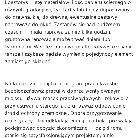
kosztorys i listę materiałów: ilość papieru ściernego o
różnych gradacjach, typ farby lub bejcy dopasowany
do drewna, klej do drewna, ewentualne zestawy
naprawcze do okuć. Zastanów się nad budżetem i
czasem — mała naprawa zajmie kilka godzin,
gruntowna renowacja może trwać dniami lub
tygodniami. Weź też pod uwagę alternatywy: czasami
tańsze i szybsze będzie wymienić pojedynczy element
zamiast go składać.
Na koniec zaplanuj harmonogram prac i kwestie
bezpieczeństwa: pracuj w dobrze wentylowanym
miejscu, używaj masek przeciwpyłowych i rękawic, a
przy usuwaniu starego lakieru rozważ odpowiednie
środki ochrony chemicznej. Dobre przygotowanie i
realistyczny plan odkładają emocje na bok i pozwalają
podejmować decyzje ekonomiczne — dzięki temu
stanie się satysfakcjonującym projektem, a nie