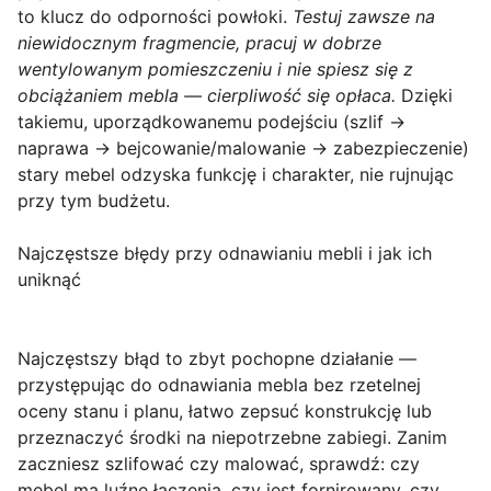
to klucz do odporności powłoki.
Testuj zawsze na
niewidocznym fragmencie, pracuj w dobrze
wentylowanym pomieszczeniu i nie spiesz się z
obciążaniem mebla — cierpliwość się opłaca.
Dzięki
takiemu, uporządkowanemu podejściu (szlif →
naprawa → bejcowanie/malowanie → zabezpieczenie)
stary mebel odzyska funkcję i charakter, nie rujnując
przy tym budżetu.
Najczęstsze błędy przy odnawianiu mebli i jak ich
uniknąć
Najczęstszy błąd
to zbyt pochopne działanie —
przystępując do odnawiania mebla bez rzetelnej
oceny stanu i planu, łatwo zepsuć konstrukcję lub
przeznaczyć środki na niepotrzebne zabiegi. Zanim
zaczniesz szlifować czy malować, sprawdź: czy
mebel ma luźne łączenia, czy jest fornirowany, czy