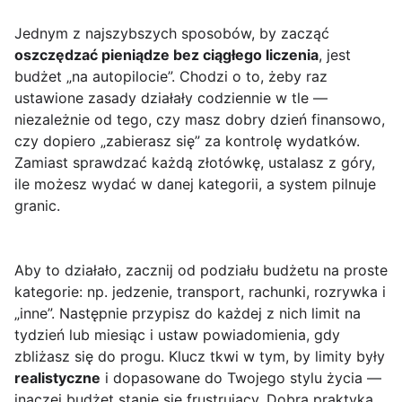
Jednym z najszybszych sposobów, by zacząć
oszczędzać pieniądze bez ciągłego liczenia
, jest
budżet „na autopilocie”. Chodzi o to, żeby raz
ustawione zasady działały codziennie w tle —
niezależnie od tego, czy masz dobry dzień finansowo,
czy dopiero „zabierasz się” za kontrolę wydatków.
Zamiast sprawdzać każdą złotówkę, ustalasz z góry,
ile możesz wydać w danej kategorii, a system pilnuje
granic.
Aby to działało, zacznij od podziału budżetu na proste
kategorie: np. jedzenie, transport, rachunki, rozrywka i
„inne”. Następnie przypisz do każdej z nich limit na
tydzień lub miesiąc i ustaw powiadomienia, gdy
zbliżasz się do progu. Klucz tkwi w tym, by limity były
realistyczne
i dopasowane do Twojego stylu życia —
inaczej budżet stanie się frustrujący. Dobrą praktyką