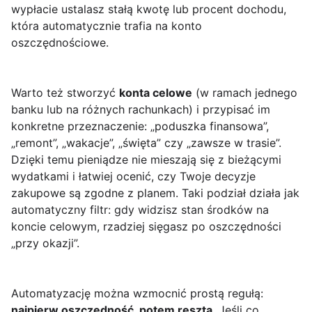
wypłacie ustalasz stałą kwotę lub procent dochodu,
która automatycznie trafia na konto
oszczędnościowe.
Warto też stworzyć
konta celowe
(w ramach jednego
banku lub na różnych rachunkach) i przypisać im
konkretne przeznaczenie: „poduszka finansowa”,
„remont”, „wakacje”, „święta” czy „zawsze w trasie”.
Dzięki temu pieniądze nie mieszają się z bieżącymi
wydatkami i łatwiej ocenić, czy Twoje decyzje
zakupowe są zgodne z planem. Taki podział działa jak
automatyczny filtr: gdy widzisz stan środków na
koncie celowym, rzadziej sięgasz po oszczędności
„przy okazji”.
Automatyzację można wzmocnić prostą regułą:
najpierw oszczędność, potem reszta
. Jeśli co