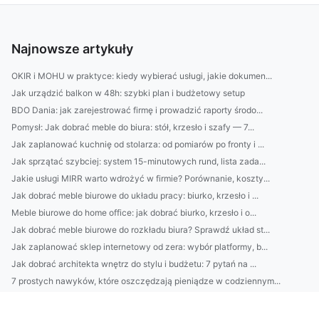
Najnowsze artykuły
OKIR i MOHU w praktyce: kiedy wybierać usługi, jakie dokumen...
Jak urządzić balkon w 48h: szybki plan i budżetowy setup
BDO Dania: jak zarejestrować firmę i prowadzić raporty środo...
Pomysł: Jak dobrać meble do biura: stół, krzesło i szafy — 7...
Jak zaplanować kuchnię od stolarza: od pomiarów po fronty i ...
Jak sprzątać szybciej: system 15-minutowych rund, lista zada...
Jakie usługi MIRR warto wdrożyć w firmie? Porównanie, koszty...
Jak dobrać meble biurowe do układu pracy: biurko, krzesło i ...
Meble biurowe do home office: jak dobrać biurko, krzesło i o...
Jak dobrać meble biurowe do rozkładu biura? Sprawdź układ st...
Jak zaplanować sklep internetowy od zera: wybór platformy, b...
Jak dobrać architekta wnętrz do stylu i budżetu: 7 pytań na ...
7 prostych nawyków, które oszczędzają pieniądze w codziennym...
Domek na działce ROD bez błędów: prawo, zgłoszenia i wymiary...
Jak urządzić salon 20 m²: układ mebli, dobór kolorów i oświe...