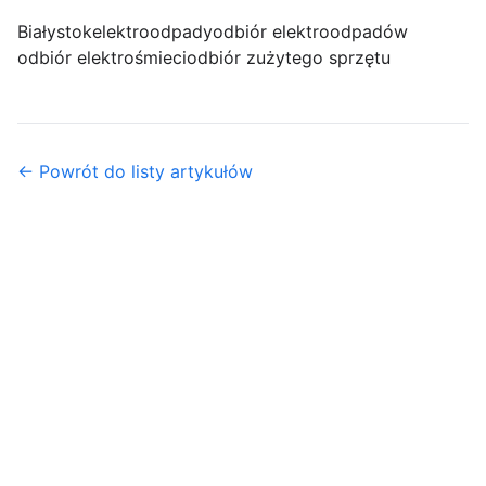
Białystok
elektroodpady
odbiór elektroodpadów
odbiór elektrośmieci
odbiór zużytego sprzętu
← Powrót do listy artykułów