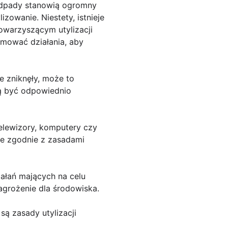
oodpady stanowią ogromny
zowanie. Niestety, istnieje
owarzyszącym utylizacji
jmować działania, aby
e zniknęły, może to
zą być odpowiednio
elewizory, komputery czy
je zgodnie z zasadami
ałań mających na celu
agrożenie dla środowiska.
są zasady utylizacji