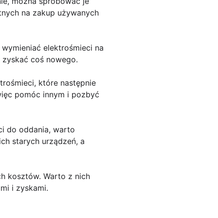
anie, można spróbować je
hętnych na zakup używanych
a wymieniać elektrośmieci na
e zyskać coś nowego.
ktrośmieci, które następnie
 więc pomóc innym i pozbyć
eci do oddania, warto
ch starych urządzeń, a
ch kosztów. Warto z nich
mi i zyskami.