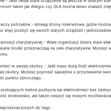
line - Jeśli twoje stare urządzenia są jeszcze w dobrym st
tformom takim jak Allegro czy OLX można łatwo znaleźć c
zeczy potrzebne - Istnieją strony internetowe, gdzie możn
sz więc pozbyć się swoich starych urządzeń i jednocześni
anizacji charytatywnej - Wiele organizacji zbiera stare ele
zyskane środki przeznaczają na cele charytatywne. Możesz
roku.
śmieci w swojej okolicy - Jeśli masz dużą ilość elektrośmi
j okolicy. Możesz poprosić sąsiadów o przyniesienie swoi
 do punktu zbiorczego.
e szokujących metod pozbycia się elektrośmieci bez żadny
ronić środowisko, ale także cieszyć się nowymi możliwościa
nieprzeznaczonych do tego