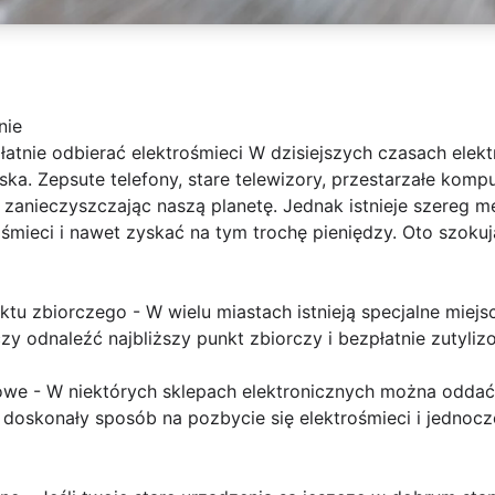
nie
tnie odbierać elektrośmieci W dzisiejszych czasach elekt
ka. Zepsute telefony, stare telewizory, przestarzałe kompu
i, zanieczyszczając naszą planetę. Jednak istnieje szereg 
ośmieci i nawet zyskać na tym trochę pieniędzy. Oto szoku
nktu zbiorczego - W wielu miastach istnieją specjalne miej
zy odnaleźć najbliższy punkt zbiorczy i bezpłatnie zutyliz
nowe - W niektórych sklepach elektronicznych można oddać
 doskonały sposób na pozbycie się elektrośmieci i jednoc