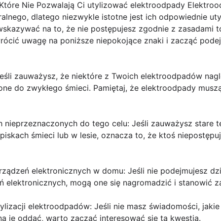
Które Nie Pozwalają Ci utylizować elektroodpady Elektr
lnego, dlatego niezwykle istotne jest ich odpowiednie utyli
wskazywać na to, że nie postępujesz zgodnie z zasadami t
wrócić uwagę na poniższe niepokojące znaki i zacząć pode
Jeśli zauważysz, że niektóre z Twoich elektroodpadów nagl
one do zwykłego śmieci. Pamiętaj, że elektroodpady mus
 nieprzeznaczonych do tego celu: Jeśli zauważysz stare t
skach śmieci lub w lesie, oznacza to, że ktoś niepostępu
ządzeń elektronicznych w domu: Jeśli nie podejmujesz dzi
ń elektronicznych, mogą one się nagromadzić i stanowić z
tylizacji elektroodpadów: Jeśli nie masz świadomości, jakie 
 je oddać, warto zacząć interesować się tą kwestią.