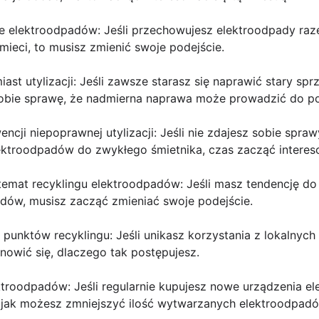
e elektroodpadów: Jeśli przechowujesz elektroodpady raz
ieci, to musisz zmienić swoje podejście.
st utylizacji: Jeśli zawsze starasz się naprawić stary spr
obie sprawę, że nadmierna naprawa może prowadzić do pog
ncji niepoprawnej utylizacji: Jeśli nie zdajesz sobie spra
ktroodpadów do zwykłego śmietnika, czas zacząć intereso
 temat recyklingu elektroodpadów: Jeśli masz tendencję do
adów, musisz zacząć zmieniać swoje podejście.
h punktów recyklingu: Jeśli unikasz korzystania z lokalnyc
owić się, dlaczego tak postępujesz.
troodpadów: Jeśli regularnie kupujesz nowe urządzenia el
, jak możesz zmniejszyć ilość wytwarzanych elektroodpadó