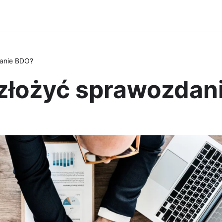
danie BDO?
 złożyć sprawozda