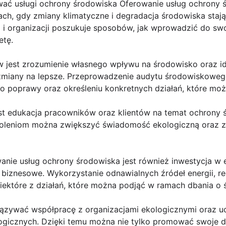
ć usługi ochrony środowiska Oferowanie usług ochrony ś
h, gdy zmiany klimatyczne i degradacja środowiska stają 
m i organizacji poszukuje sposobów, jak wprowadzić do swoj
etę.
jest zrozumienie własnego wpływu na środowisko oraz id
zmiany na lepsze. Przeprowadzenie audytu środowiskow
o poprawy oraz określeniu konkretnych działań, które moż
t edukacja pracowników oraz klientów na temat ochrony ś
zkoleniom można zwiększyć świadomość ekologiczną oraz 
ie usług ochrony środowiska jest również inwestycja w 
biznesowe. Wykorzystanie odnawialnych źródeł energii, re
iektóre z działań, które można podjąć w ramach dbania o 
ązywać współpracę z organizacjami ekologicznymi oraz u
logicznych. Dzięki temu można nie tylko promować swoje d